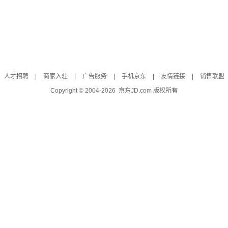
人才招聘
|
商家入驻
|
广告服务
|
手机京东
|
友情链接
|
销售联盟
Copyright © 2004-
2026
京东JD.com 版权所有