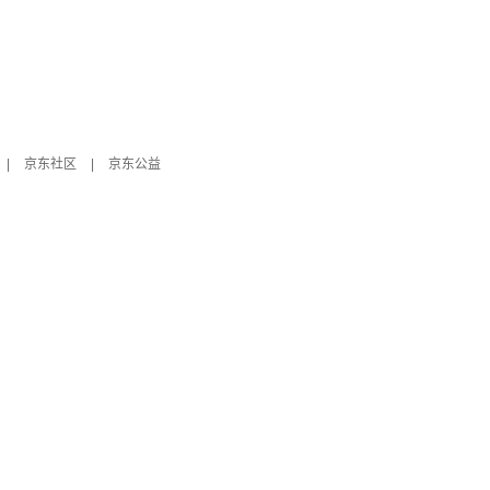
|
京东社区
|
京东公益