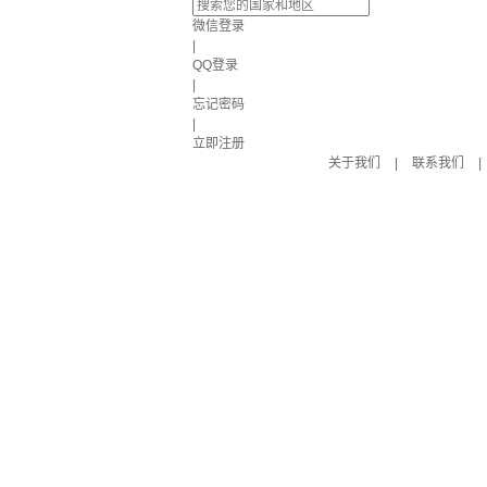
微信登录
|
QQ登录
|
忘记密码
|
立即注册
关于我们
|
联系我们
|