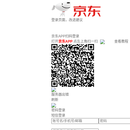
登录页面，改进建议
京东APP扫码登录
打开
京东APP
点左上角扫一扫
查看教程
服务器出错
刷新
密码登录
短信登录